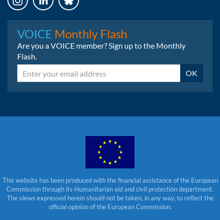
Instagram
LinkedIn
Bluesky
VOICE
Monthly Flash
Are you a VOICE member? Sign up to the Monthly
Flash.
Email
OK
This website has been produced with the financial assistance of the European
Commission through its Humanitarian aid and civil protection department.
The views expressed herein should not be taken, in any way, to reflect the
official opinion of the European Commission.