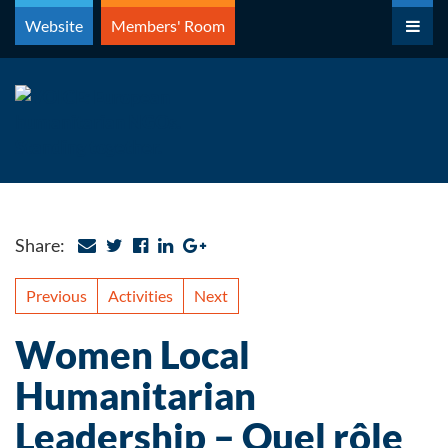
Skip
Website
Members' Room
to
content
Share:
Previous
Activities
Next
Women Local
Humanitarian
Leadership – Quel rôle